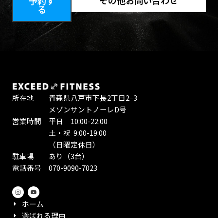
予約す
る
所在地 青森県八戸市下長2丁目2−3
メゾンサントノーレD号
営業時間 平日 10:00-22:00
土・祝 9:00-19:00
（日曜定休日）
駐車場 あり（3台）
電話番号 070-9090-7023
I
Y
n
o
s
u
ホーム
t
t
a
u
選ばれる理由
g
b