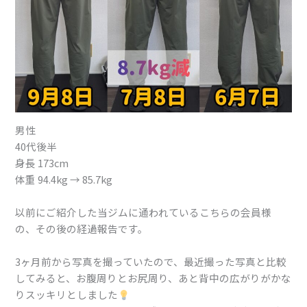
男性
⁡40代後半
身長 173cm⁡⁡
体重 94.4kg → 85.7kg⁡⁡
⁡⁡以前にご紹介した当ジムに通われているこちらの会員様
の、その後の経過報告です。⁡
3ヶ月前から写真を撮っていたので、最近撮った写真と比較
してみると、お腹周りとお尻周り、あと背中の広がりがかな
りスッキリとしました