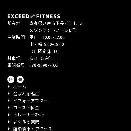
所在地 青森県八戸市下長2丁目2−3
メゾンサントノーレD号
営業時間 平日 10:00-22:00
土・祝 9:00-19:00
（日曜定休日）
駐車場 あり（3台）
電話番号 070-9090-7023
I
Y
n
o
s
u
ホーム
t
t
a
u
選ばれる理由
g
b
r
e
ビフォーアフター
a
m
コース・料金
トレーナー紹介
よくある質問
店舗情報・アクセス