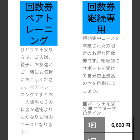
回数券
回数券
ペアト
継続専
レーニ
用
ング
短期集中コースを
卒業された方限
ひとりで不安な
定のお得な回数
方は、ご夫婦、
券です。継続的に
親子、お友達と
サポートを受け
ご一緒にお気軽
て自分史上最高
におこしくださ
の体を目指しま
い。ペアトレー
しょう。
ニングですとお
一人様当たりの
■パーソナル50
分 ■アフタープ
料金が通常より
ロテイン
もかなりお得の
1回
コースとなりま
6,600 円
す。