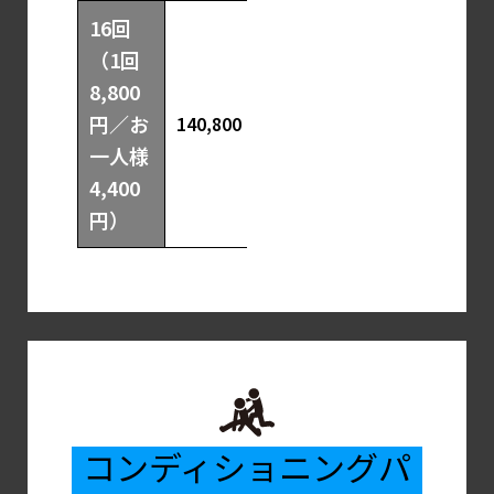
16回
（1回
8,800
円／お
140,800 円
一人様
4,400
円）
コンディショニングパ