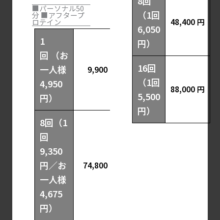
8回
■パーソナル50
（1回
分 ■アフタープ
48,400 円
ロテイン
6,050
1
円）
回 （お
16回
一人様
9,900 円
（1回
4,950
88,000 円
5,500
円）
円）
8回（1
回
9,350
円／お
74,800 円
一人様
4,675
円）