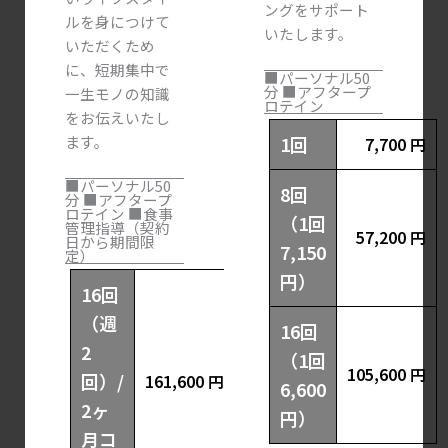
ングをサポート
ルを身につけて
いたします。
いただくため
に、短期集中で
■パーソナル50
分 ■アフタープ
一生モノの知識
ロテイン
をお伝えいたし
1回
ます。
7,700 円
■パーソナル50
8回
分 ■アフタープ
ロテイン ■食事
（1回
管理指導（契約
57,200 円
日から期間限
7,150
定）
円）
16回
（週
16回
2
（1回
105,600 円
回）/
161,600 円
6,600
2ヶ
円）
月コ