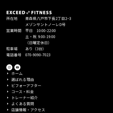
所在地 青森県八戸市下長2丁目2−3
メゾンサントノーレD号
営業時間 平日 10:00-22:00
土・祝 9:00-19:00
（日曜定休日）
駐車場 あり（3台）
電話番号 070-9090-7023
I
Y
n
o
s
u
ホーム
t
t
a
u
選ばれる理由
g
b
r
e
ビフォーアフター
a
m
コース・料金
トレーナー紹介
よくある質問
店舗情報・アクセス