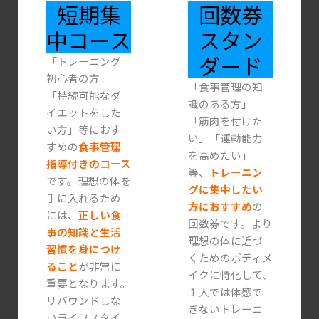
短期集
回数券
中コース
スタン
ダード
「トレーニング
初心者の方」
「食事管理の知
「持続可能なダ
識のある方」
イエットをした
「筋肉を付けた
い方」等におす
い」「運動能力
すめの
食事管理
を高めたい」
指導付きのコース
等、
トレーニン
です。理想の体を
グに集中したい
手に入れるため
方におすすめ
の
には、
正しい食
回数券です。より
事の知識と生活
理想の体に近づ
習慣を身につけ
くためのボディメ
ること
が非常に
イクに特化して、
重要となります。
１人では体感で
リバウンドしな
きないトレーニ
いライフスタイ