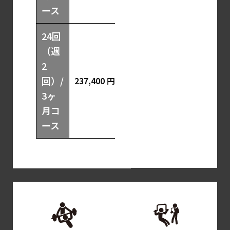
ース
24回
（週
2
回）/
237,400 円
3ヶ
月コ
ース