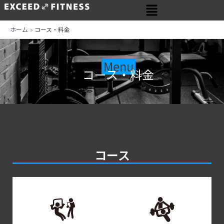
メ
内
ニ
容
ュ
を
ホーム
コース・料金
ー
ス
キ
Menu
ッ
コース・料金
プ
コース