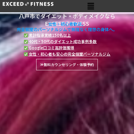
メ
内
ニ
容
ュ
八戸市でダイエット・ボディメイクなら
を
ー
EXCEED FITNESS
女性・初心者歓迎。
ス
完全個室のパーソナルジムで無理なく理想の身体へ。
キ
累計指導実績150名以上
ッ
40代・50代のダイエット成功事例多数
プ
Google口コミ高評価獲得
女性・初心者も安心の完全個室パーソナルジム
無料カウンセリング・体験予約