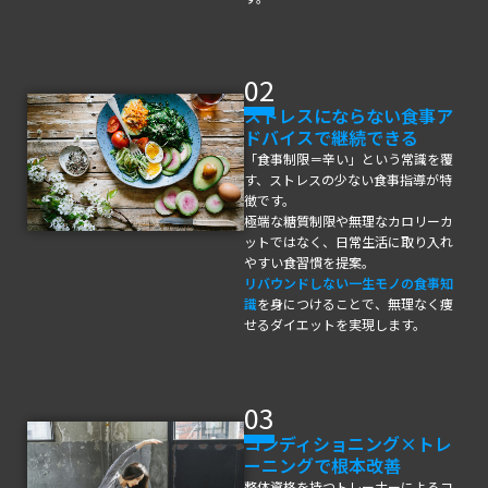
02
ストレスにならない食事ア
ドバイスで継続できる
「食事制限＝辛い」という常識を覆
す、ストレスの少ない食事指導が特
徴です。
極端な糖質制限や無理なカロリーカ
ットではなく、日常生活に取り入れ
やすい食習慣を提案。
リバウンドしない一生モノの食事知
識
を身につけることで、無理なく痩
せるダイエットを実現します。
03
コンディショニング×トレ
ーニングで根本改善
整体資格を持つトレーナーによるコ