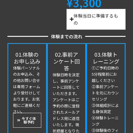
¥3,300
体験当日に準備するも
の
体験までの流れ
01.体験の
02.事前ア
03.体験ト
お申し込み
ンケート回
レーニング
答
体験パーソナル
①ご予約日時の
のお申込み、そ
5分程度前にお
体験日時を決定
の他お問い合せ
越しください
し、事前アンケ
は専用フォーム
②事前アンケー
ートに回答して
より受付けして
トを元にカウン
いただきます。
おります。お気
セリング
アンケートはご
軽にご連絡くだ
③体組成計によ
予約の際に登録
さい。
る身体測定
されたメールア
④体験トレーニ
ドレス宛に送信
今すぐ体
験予約
ング
いたします。現
⑤体験後のフィ
状把握となりた