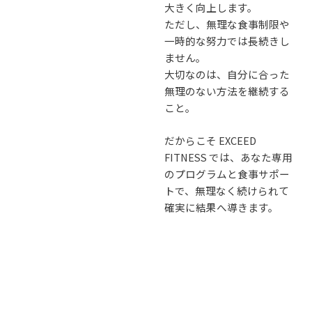
大きく向上します。
ただし、無理な食事制限や
一時的な努力では長続きし
ません。
大切なのは、自分に合った
無理のない方法を継続する
こと。
だからこそ EXCEED
FITNESS では、あなた専用
のプログラムと食事サポー
トで、無理なく続けられて
確実に結果へ導きます。
効率よく最短で変わりたい
方こそ、プロの環境へ。
一歩踏み出したその日か
ら、あなたの変化が始まり
ます。
View more