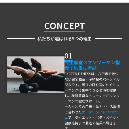
CONCEPT
私たちが選ばれる9つの理由
01
完全個室×マンツーマン指
導で結果に直結
EXCEED FITNESSは、八戸市で数少
ない完全個室・予約制のパーソナル
ジムです。周りの目を気にせずトレ
ーニングに集中できる環境を提供
し、経験豊富なトレーナーがマンツ
ーマンで徹底サポート。
一人ひとりの目標・体力・生活習慣
に合わせた
オーダーメイドプログラ
ム
で、ダイエット・ボディメイク・
健康維持まで最短で結果へ導きま
す。