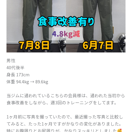
男性
⁡40代後半
身長 173cm⁡⁡
体重 94.4kg → 89.6kg⁡⁡
当ジムに通われているこちらの会員様は、通われた当初から
食事改善をしながら、週3回のトレーニングをしてます。⁡
1ヶ月前に写真を撮っていたので、最近撮った写真と比較し
てみると、たった1ヶ月ですがかなりの変化がありました。
⁡特にお腹周りとお尻周りが、かなりスッキリとしました