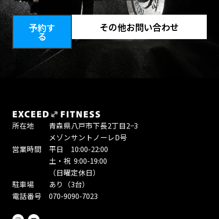
その他お問い合わせ
予約す
る
所在地 青森県八戸市下長2丁目2−3
メゾンサントノーレD号
営業時間 平日 10:00-22:00
土・祝 9:00-19:00
（日曜定休日）
駐車場 あり（3台）
電話番号 070-9090-7023
I
Y