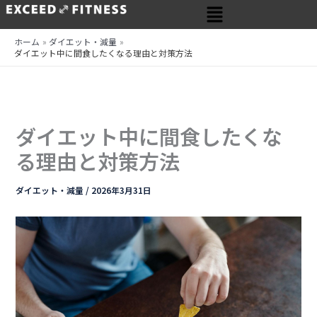
メ
内
ニ
容
ュ
を
ホーム
ダイエット・減量
ー
ダイエット中に間食したくなる理由と対策方法
ス
キ
ッ
プ
ダイエット中に間食したくな
る理由と対策方法
ダイエット・減量
/
2026年3月31日