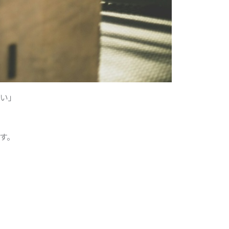
い」
す。