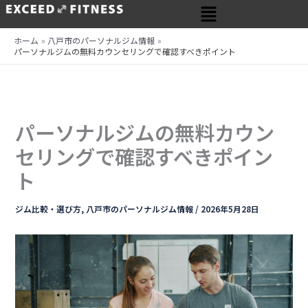
メ
内
ニ
容
ュ
を
ホーム
八戸市のパーソナルジム情報
ー
パーソナルジムの無料カウンセリングで確認すべきポイント
ス
キ
ッ
プ
パーソナルジムの無料カウン
セリングで確認すべきポイン
ト
ジム比較・選び方
,
八戸市のパーソナルジム情報
/
2026年5月28日