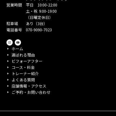
営業時間 平日 10:00-22:00
土・祝 9:00-19:00
（日曜定休日）
駐車場 あり（3台）
電話番号 070-9090-7023
I
Y
n
o
s
u
ホーム
t
t
a
u
選ばれる理由
g
b
r
e
ビフォーアフター
a
m
コース・料金
トレーナー紹介
よくある質問
店舗情報・アクセス
ご予約・お問い合わせ