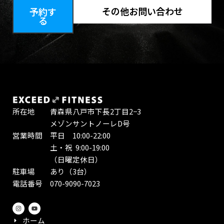
その他お問い合わせ
予約す
る
所在地 青森県八戸市下長2丁目2−3
メゾンサントノーレD号
営業時間 平日 10:00-22:00
土・祝 9:00-19:00
（日曜定休日）
駐車場 あり（3台）
電話番号 070-9090-7023
I
Y
n
o
s
u
ホーム
t
t