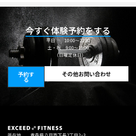
今すぐ体験予約をする
平日
10:00〜22:00
土・祝 9:00～19:00
（日曜定休日）
その他お問い合わせ
予約す
る
所在地 青森県八戸市下長2丁目2−3