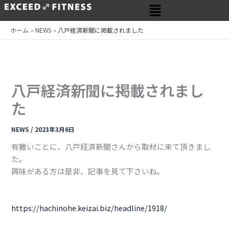
メ
内
ニ
容
ュ
を
ホーム
NEWS
八戸経済新聞に掲載されました
ー
ス
キ
ッ
プ
八戸経済新聞に掲載されまし
た
NEWS
/
2023年3月6日
有難いことに、八戸経済新聞さんから取材に来て頂きまし
た。
興味がある方は是非、記事を見て下さいね。
https://hachinohe.keizai.biz/headline/1918/