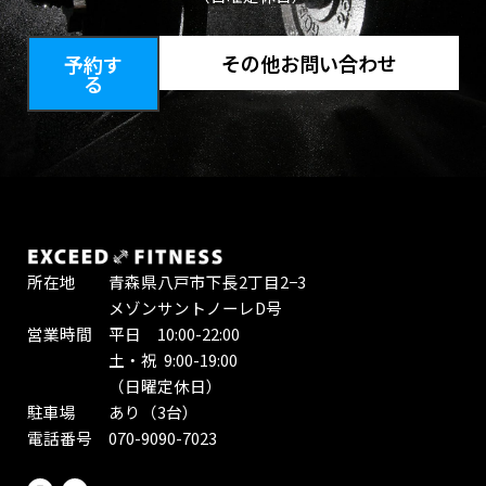
その他お問い合わせ
予約す
る
所在地 青森県八戸市下長2丁目2−3
メゾンサントノーレD号
営業時間 平日 10:00-22:00
土・祝 9:00-19:00
（日曜定休日）
駐車場 あり（3台）
電話番号 070-9090-7023
I
Y