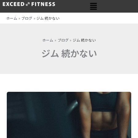
メ
内
ニ
容
ュ
を
ホーム
ブログ
ジム 続かない
ー
ス
キ
ッ
ホーム
ブログ
ジム 続かない
プ
ジム 続かない