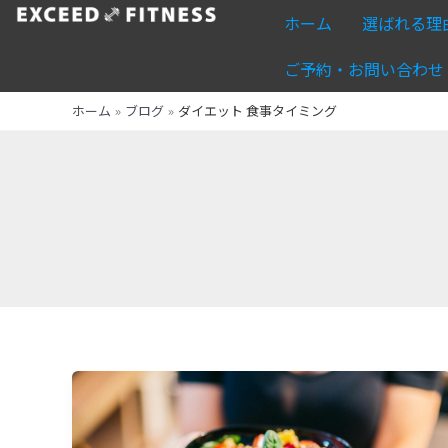
内
ホーム
選ばれる理
容
を
ご予約・お問い合わせ
ス
ホーム
ブログ
ダイエット 食事タイミング
キ
ッ
プ