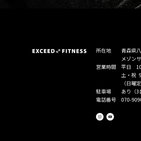
所在地 青森県八戸
メゾンサント
営業時間 平日 10:0
土・祝 9:00-
（日曜定休
駐車場 あり（3
電話番号 070-9090
I
Y
n
o
s
u
t
t
a
u
g
b
r
e
a