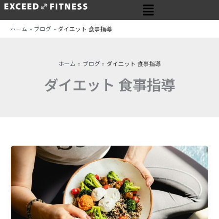
メ
内
ニ
容
ュ
を
ホーム
ブログ
ダイエット 食事指導
ー
ス
キ
ッ
ホーム
ブログ
ダイエット 食事指導
プ
ダイエット 食事指導