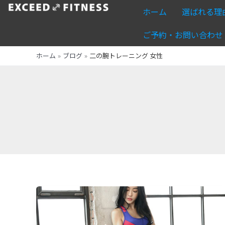
内
ホーム
選ばれる理
容
を
ご予約・お問い合わせ
ス
ホーム
ブログ
二の腕トレーニング 女性
キ
ッ
プ