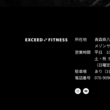
所在地 青森県八戸
メゾンサント
営業時間 平日 10:0
土・祝 9:00-
（日曜定休
駐車場 あり（3
電話番号 070-9090
I
Y
n
o
s
u
t
t
a
u
g
b
r
e
a