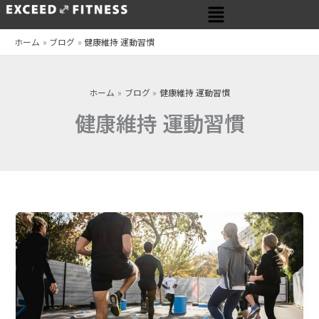
メ
内
ニ
容
ュ
を
ホーム
ブログ
健康維持 運動習慣
ー
ス
キ
ッ
ホーム
ブログ
健康維持 運動習慣
プ
健康維持 運動習慣