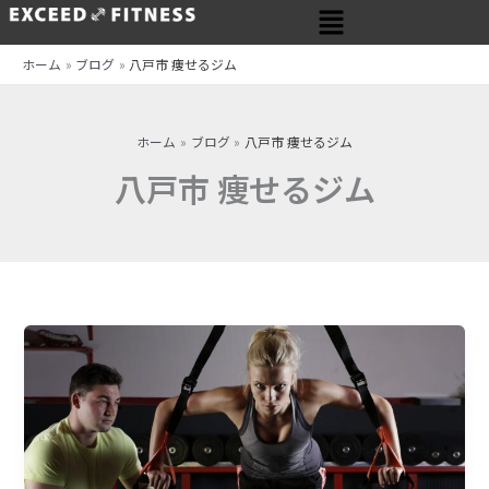
メ
内
ニ
容
ュ
を
ホーム
ブログ
八戸市 痩せるジム
ー
ス
キ
ッ
ホーム
ブログ
八戸市 痩せるジム
プ
八戸市 痩せるジム