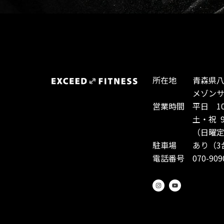
所在地 青森県八戸
メゾンサント
営業時間 平日 10:0
土・祝 9:00-
（日曜定休
駐車場 あり（3
電話番号 070-9090
I
Y
n
o
s
u
t
t
a
u
g
b
r
e
a