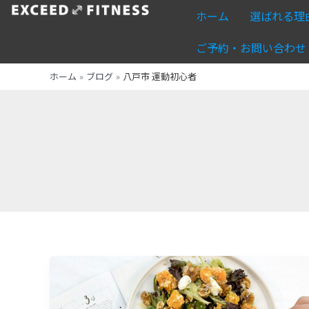
内
ホーム
選ばれる理
容
を
ご予約・お問い合わせ
ス
ホーム
ブログ
八戸市 運動初心者
キ
ッ
プ