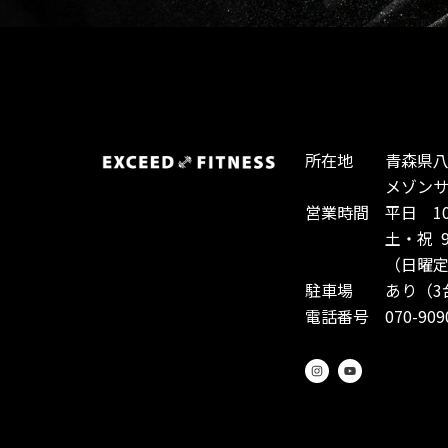
所在地 青森県八戸
メゾンサント
営業時間 平日 10:0
土・祝 9:00-
（日曜定休
駐車場 あり（3
電話番号 070-9090
I
Y
n
o
s
u
t
t
a
u
g
b
r
e
a