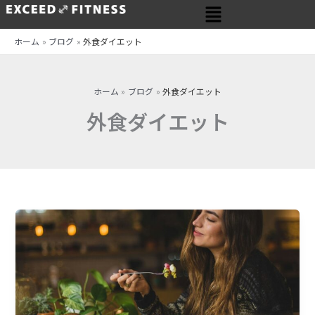
メ
内
ニ
容
ュ
を
ホーム
ブログ
外食ダイエット
ー
ス
キ
ッ
ホーム
ブログ
外食ダイエット
プ
外食ダイエット