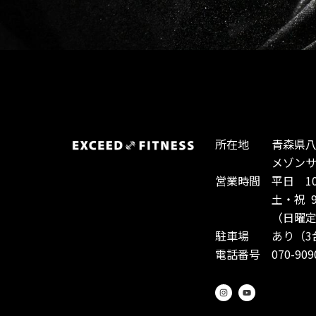
所在地 青森県八戸
メゾンサント
営業時間 平日 10:0
土・祝 9:00-
（日曜定休
駐車場 あり（3
電話番号 070-9090
I
Y
n
o
s
u
t
t