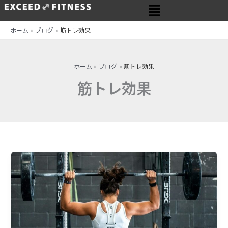
メ
内
ニ
容
ュ
を
ホーム
ブログ
筋トレ効果
ー
ス
キ
ッ
ホーム
ブログ
筋トレ効果
プ
筋トレ効果