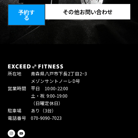
その他お問い合わせ
予約す
る
所在地 青森県八戸市下長2丁目2−3
メゾンサントノーレD号
営業時間 平日 10:00-22:00
土・祝 9:00-19:00
（日曜定休日）
駐車場 あり（3台）
電話番号 070-9090-7023
I
Y
n
o