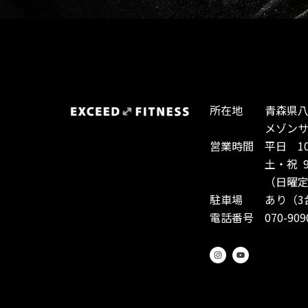
所在地 青森県八戸
メゾンサント
営業時間 平日 10:0
土・祝 9:00-
（日曜定休
駐車場 あり（3
電話番号 070-9090
I
Y
n
o
s
u
t
t
a
u
g
b
r
e
a