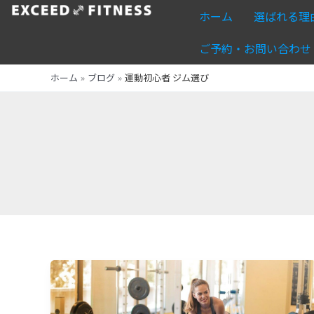
内
ホーム
選ばれる理
容
を
ご予約・お問い合わせ
ス
ホーム
ブログ
運動初心者 ジム選び
キ
ッ
プ