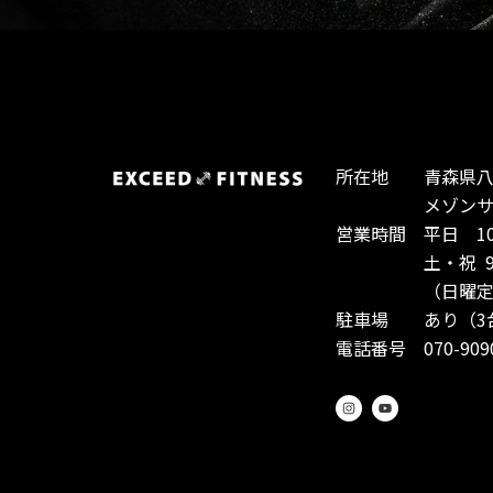
所在地 青森県八戸
メゾンサント
営業時間 平日 10:0
土・祝 9:00-
（日曜定休
駐車場 あり（3
電話番号 070-9090
I
Y
n
o
s
u
t
t
a
u
g
b
r
e
a