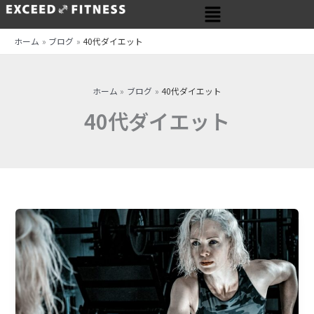
メ
内
ニ
容
ュ
を
ホーム
ブログ
40代ダイエット
ー
ス
キ
ッ
ホーム
ブログ
40代ダイエット
プ
40代ダイエット