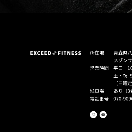
所在地 青森県八戸
メゾンサント
営業時間 平日 10:0
土・祝 9:00-
（日曜定休
駐車場 あり（3
電話番号 070-9090
I
Y
n
o
s
u
t
t
a
u
g
b